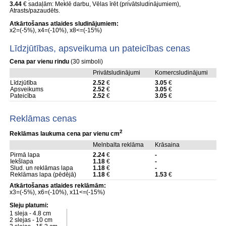
3.44
€ sadaļām: Meklē darbu, Vēlas īrēt (privātsludinājumiem),
Atrasts/pazaudēts.
Atkārtošanas atlaides sludinājumiem:
x2=(-5%), x4=(-10%), x8<=(-15%)
Līdzjūtības, apsveikuma un pateicības cenas
Cena par vienu rindu
(30 simboli)
Privātsludinājumi
Komercsludinājumi
Līdzjūtība
2.52
€
3.05
€
Apsveikums
2.52
€
3.05
€
Pateicība
2.52
€
3.05
€
Reklāmas cenas
2
Reklāmas laukuma cena par vienu cm
Melnbalta reklāma
Krāsaina
Pirmā lapa
2.24
€
-
Iekšlapa
1.18
€
-
Slud. un reklāmas lapa
1.18
€
-
Reklāmas lapa (pēdējā)
1.18
€
1.53
€
Atkārtošanas atlaides reklāmām:
x3=(-5%), x6=(-10%), x11<=(-15%)
Sleju platumi:
1 sleja - 4.8 cm
2 slejas - 10 cm