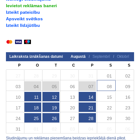
Ievietot reklāmas baneri
Izteikt pateicību
Apsveikt svētkos
Izteikt līdzjūtību
Laikraksta iznākšanas datumi
Augustā
/
Septembrī
/
Oktobrī
P
O
T
C
P
S
S
27
28
29
30
31
01
02
03
04
05
06
07
08
09
10
11
12
13
14
15
16
17
18
19
20
21
22
23
24
25
26
27
28
29
30
31
01
02
03
04
05
06
Sludinājumu un reklāmas pieņemšana beidzas iepriekšējā dienā plkst.