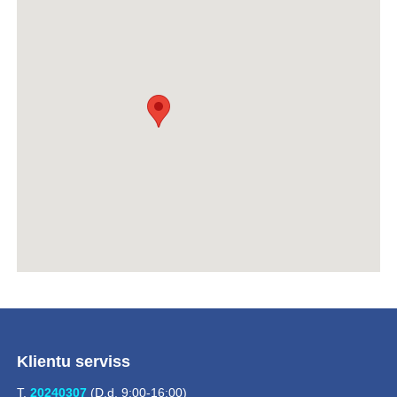
Klientu serviss
T.
20240307
(D.d. 9:00-16:00)