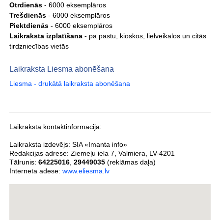
Otrdienās
- 6000 eksemplāros
Trešdienās
- 6000 eksemplāros
Piektdienās
- 6000 eksemplāros
Laikraksta izplatīšana
- pa pastu, kioskos, lielveikalos un citās
tirdzniecības vietās
Laikraksta Liesma abonēšana
Liesma - drukātā laikraksta abonēšana
Laikraksta kontaktinformācija:
Laikraksta izdevējs:
SIA «Imanta info»
Redakcijas adrese:
Ziemeļu iela 7
,
Valmiera
,
LV-4201
Tālrunis:
64225016
,
29449035
(reklāmas daļa)
Interneta adese:
www.eliesma.lv