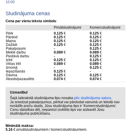
10:00
Sludinājuma cenas
Cena par vienu teksta simbolu
Privātsludinājumi
Komercsludinājumi
Pērk
0.125
€
0.125
€
Pārdod
0.125
€
0.125
€
Maina
0.125
€
0.125
€
Dažādi
0.125
€
0.125
€
Pakalpojumi
-
0.125
€
Meklē darbu
0.089
€
0.089
€
Piedāvā darbu
-
0.125
€
Izīrē
0.125
€
0.125
€
Vēlas īrēt
0.089
€
0.089
€
Iznomā
-
0.125
€
Iepazīšanās
0.125
€
-
Dāvina
0.125
€
0.125
€
Atrasts/pazaudēts
0.074
€
0.074
€
Uzmanību!
Šajā laikrakstā sludinājuma tipu nosaka
pēc sludinājuma satura
.
Ja sniedzat pakalpojumus, pērkat vai pārdodat vairumā un tekstā nav
norādīts preču skaits, Jūsu sludinājuma tips ir ‘Komercsludinājums’.
Cenu starpības dēļ, nepareizi izvēlēts tips var aizkavēt Jūsu
sludinājuma publicēšanu.
Minimālā maksa:
5.16
€ privātsludinājumiem / komercsludinājumiem,