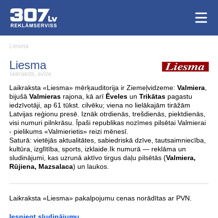
Liesma
Liesma
laikraksts, avīze
Laikraksta «Liesma» mērķauditorija ir Ziemeļvidzeme:
Valmiera
,
bijušā
Valmieras
rajona, kā arī
Ēveles
un
Trikātas
pagastu
iedzīvotāji, ap 61 tūkst. cilvēku; viena no lielākajām tirāžām
Latvijas reģionu presē. Iznāk otrdienās, trešdienās, piektdienās,
visi numuri pilnkrāsu. Īpaši republikas nozīmes pilsētai Valmierai
- pielikums «Valmierietis» reizi mēnesī.
Saturā: vietējās aktualitātes, sabiedriskā dzīve, tautsaimniecība,
kultūra, izglītība, sports, izklaide.Ik numurā — reklāma un
sludinājumi, kas uzrunā aktīvo tirgus daļu pilsētās (
Valmiera,
Rūjiena, Mazsalaca
) un laukos.
Laikraksta «Liesma» pakalpojumu cenas norādītas ar PVN.
Iesniegt sludinājumu