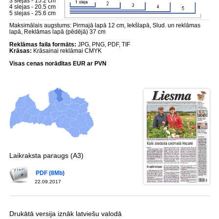
3 slejas - 15.2 cm
4 slejas - 20.5 cm
5 slejas - 25.6 cm
Maksimālais augstums: Pirmajā lapā 12 cm, Iekšlapā, Slud. un reklāmas
lapā, Reklāmas lapā (pēdējā) 37 cm
Reklāmas faila formāts:
JPG, PNG, PDF, TIF
Krāsas:
Krāsainai reklāmai CMYK
Visas cenas norādītas EUR ar PVN
Laikraksta paraugs (A3)
PDF (8Mb)
22.09.2017
Drukātā versija iznāk latviešu valodā