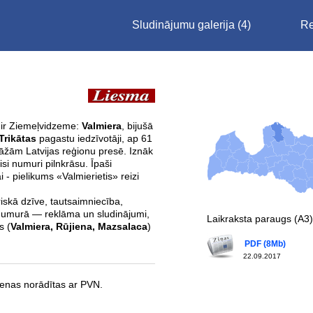
Sludinājumu galerija
(4)
Re
 ir Ziemeļvidzeme:
Valmiera
, bijušā
Trikātas
pagastu iedzīvotāji, ap 61
irāžām Latvijas reģionu presē. Iznāk
isi numuri pilnkrāsu. Īpaši
 - pielikums «Valmierietis» reizi
riskā dzīve, tautsaimniecība,
Ik numurā — reklāma un sludinājumi,
Laikraksta paraugs (A3)
s (
Valmiera, Rūjiena, Mazsalaca
)
PDF (8Mb)
22.09.2017
enas norādītas ar PVN.