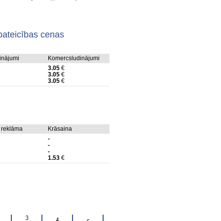
pateicības cenas
dinājumi
Komercsludinājumi
3.05
€
3.05
€
3.05
€
 reklāma
Krāsaina
-
-
-
1.53
€