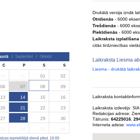
Drukātā versija iznāk la
Otrdienās
- 6000 ekse
Trešdienās
- 6000 eks
Piektdienās
- 6000 ek
Laikraksta izplatīšana
citās tirdzniecības vietā
ustā
/
Septembrī
/
Oktobrī
Laikraksta Liesma 
C
P
S
S
Liesma - drukātā laikr
30
31
01
02
06
07
08
09
Laikraksta kontaktinform
13
14
15
16
20
21
22
23
Laikraksta izdevējs:
SIA
Redakcijas adrese:
Ziem
27
28
29
30
Tālrunis:
64225016
,
29
Interneta adese:
www.el
03
04
05
06
zas iepriekšējā dienā plkst. 10:00