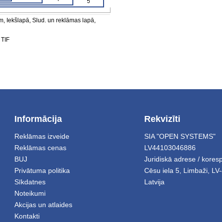
, Iekšlapā, Slud. un reklāmas lapā,
 TIF
Informācija
Rekvizīti
Reklāmas izveide
SIA "OPEN SYSTEMS"
Reklāmas cenas
LV44103046886
BUJ
Juridiskā adrese / kore
Privātuma politika
Cēsu iela 5
,
Limbaži
,
LV-
Sīkdatnes
Latvija
Noteikumi
Akcijas un atlaides
Kontakti