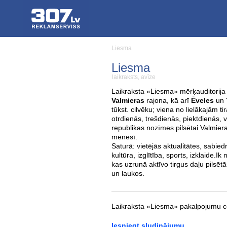
Liesma
Liesma
laikraksts, avīze
Laikraksta «Liesma» mērķauditorija
Valmieras
rajona, kā arī
Ēveles
un
tūkst. cilvēku; viena no lielākajām t
otrdienās, trešdienās, piektdienās, v
republikas nozīmes pilsētai Valmierai
mēnesī.
Saturā: vietējās aktualitātes, sabied
kultūra, izglītība, sports, izklaide.
kas uzrunā aktīvo tirgus daļu pilsētā
un laukos.
Laikraksta «Liesma» pakalpojumu c
Iesniegt sludinājumu