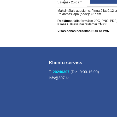
5 slejas - 25.6 cm
Maksimālais augstums: Pirmajā lapā 12 cm
Reklāmas lapā (pēdējā) 37 cm
Reklāmas faila formāts:
JPG, PNG, PDF,
Krāsas:
Krāsainai reklāmai CMYK
Visas cenas norādītas EUR ar PVN
Klientu serviss
T.
20240307
(D.d. 9:00-16:00)
info@307.lv