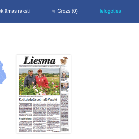
klāmas raksti
Grozs
(0)
Ielogoties