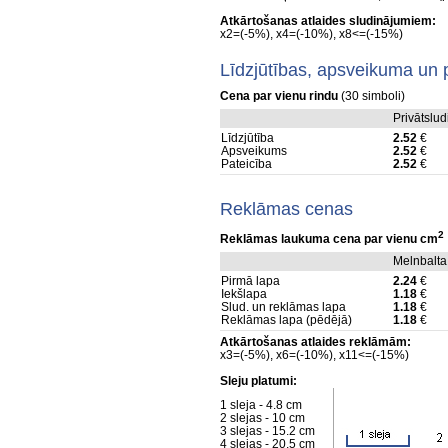
Atkārtošanas atlaides sludinājumiem:
x2=(-5%), x4=(-10%), x8<=(-15%)
Līdzjūtības, apsveikuma un 
Cena par vienu rindu
(30 simboli)
Privātslu
Līdzjūtība
2.52
€
Apsveikums
2.52
€
Pateicība
2.52
€
Reklāmas cenas
2
Reklāmas laukuma cena par vienu cm
Melnbalta
Pirmā lapa
2.24
€
Iekšlapa
1.18
€
Slud. un reklāmas lapa
1.18
€
Reklāmas lapa (pēdējā)
1.18
€
Atkārtošanas atlaides reklāmām:
x3=(-5%), x6=(-10%), x11<=(-15%)
Sleju platumi:
1 sleja - 4.8 cm
2 slejas - 10 cm
3 slejas - 15.2 cm
4 slejas - 20.5 cm