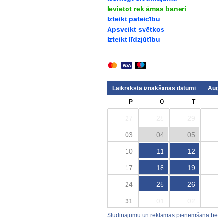
Ievietot reklāmas baneri
Izteikt pateicību
Apsveikt svētkos
Izteikt līdzjūtību
Laikraksta iznākšanas datumi
Aug
P
O
T
27
28
29
03
04
05
10
11
12
17
18
19
24
25
26
31
01
02
Sludinājumu un reklāmas pieņemšana beid