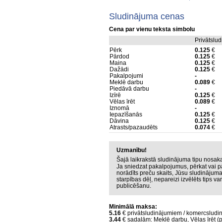
Sludinājuma cenas
Cena par vienu teksta simbolu
Privātslu
Pērk
0.125
€
Pārdod
0.125
€
Maina
0.125
€
Dažādi
0.125
€
Pakalpojumi
-
Meklē darbu
0.089
€
Piedāvā darbu
-
Izīrē
0.125
€
Vēlas īrēt
0.089
€
Iznomā
-
Iepazīšanās
0.125
€
Dāvina
0.125
€
Atrasts/pazaudēts
0.074
€
Uzmanību!
Šajā laikrakstā sludinājuma tipu nosa
Ja sniedzat pakalpojumus, pērkat vai p
norādīts preču skaits, Jūsu sludinājum
starpības dēļ, nepareizi izvēlēts tips v
publicēšanu.
Minimālā maksa:
5.16
€ privātsludinājumiem / komercsludi
3.44
€ sadaļām: Meklē darbu, Vēlas īrēt (p