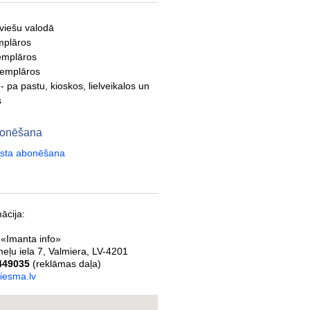
tviešu valodā
mplāros
emplāros
semplāros
- pa pastu, kioskos, lielveikalos un
s
abonēšana
aksta abonēšana
ācija:
 «Imanta info»
eļu iela 7
,
Valmiera
,
LV-4201
449035
(reklāmas daļa)
iesma.lv