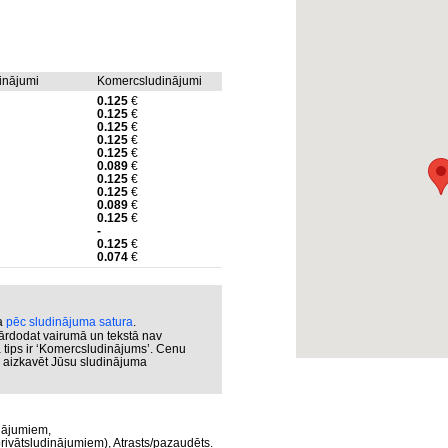
dinājumi
Komercsludinājumi
0.125
€
0.125
€
0.125
€
0.125
€
0.125
€
0.089
€
0.125
€
0.125
€
0.089
€
0.125
€
-
0.125
€
0.074
€
ka
pēc sludinājuma satura
.
ārdodat vairumā un tekstā nav
a tips ir ‘Komercsludinājums’. Cenu
ar aizkavēt Jūsu sludinājuma
nājumiem,
rivātsludinājumiem), Atrasts/pazaudēts.