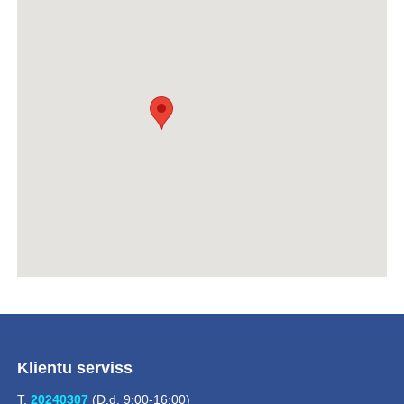
Klientu serviss
T.
20240307
(D.d. 9:00-16:00)