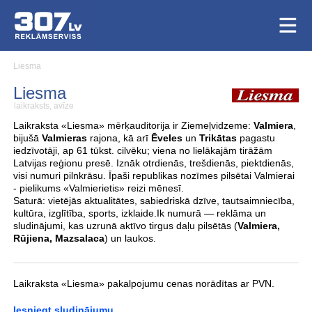
Liesma
Liesma
laikraksts, avīze
Laikraksta «Liesma» mērķauditorija ir Ziemeļvidzeme:
Valmiera
,
bijušā
Valmieras
rajona, kā arī
Ēveles
un
Trikātas
pagastu
iedzīvotāji, ap 61 tūkst. cilvēku; viena no lielākajām tirāžām
Latvijas reģionu presē. Iznāk otrdienās, trešdienās, piektdienās,
visi numuri pilnkrāsu. Īpaši republikas nozīmes pilsētai Valmierai
- pielikums «Valmierietis» reizi mēnesī.
Saturā: vietējās aktualitātes, sabiedriskā dzīve, tautsaimniecība,
kultūra, izglītība, sports, izklaide.Ik numurā — reklāma un
sludinājumi, kas uzrunā aktīvo tirgus daļu pilsētās (
Valmiera,
Rūjiena, Mazsalaca
) un laukos.
Laikraksta «Liesma» pakalpojumu cenas norādītas ar PVN.
Iesniegt sludinājumu