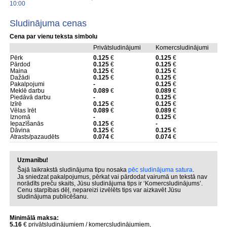
10:00
Sludinājuma cenas
Cena par vienu teksta simbolu
Privātsludinājumi
Komercsludinājumi
Pērk
0.125
€
0.125
€
Pārdod
0.125
€
0.125
€
Maina
0.125
€
0.125
€
Dažādi
0.125
€
0.125
€
Pakalpojumi
-
0.125
€
Meklē darbu
0.089
€
0.089
€
Piedāvā darbu
-
0.125
€
Izīrē
0.125
€
0.125
€
Vēlas īrēt
0.089
€
0.089
€
Iznomā
-
0.125
€
Iepazīšanās
0.125
€
-
Dāvina
0.125
€
0.125
€
Atrasts/pazaudēts
0.074
€
0.074
€
Uzmanību!
Šajā laikrakstā sludinājuma tipu nosaka
pēc sludinājuma satura
.
Ja sniedzat pakalpojumus, pērkat vai pārdodat vairumā un tekstā nav
norādīts preču skaits, Jūsu sludinājuma tips ir ‘Komercsludinājums’.
Cenu starpības dēļ, nepareizi izvēlēts tips var aizkavēt Jūsu
sludinājuma publicēšanu.
Minimālā maksa:
5.16
€ privātsludinājumiem / komercsludinājumiem,