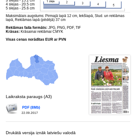
3 slejas - 15.2 cm
4 slejas - 20.5 cm
5 slejas - 25.6 cm
Maksimālais augstums: Pirmajā lapā 12 cm, Iekšlapā, Slud. un reklāmas
lapā, Reklāmas lapā (pēdējā) 37 cm
Reklāmas faila formāts:
JPG, PNG, PDF, TIF
Krāsas:
Krāsainai reklāmai CMYK
Visas cenas norādītas EUR ar PVN
Laikraksta paraugs (A3)
PDF (8Mb)
22.09.2017
Drukātā versija iznāk latviešu valodā