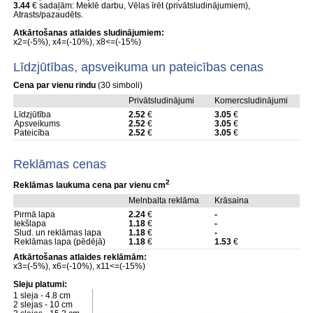
3.44
€ sadaļām: Meklē darbu, Vēlas īrēt (privātsludinājumiem),
Atrasts/pazaudēts.
Atkārtošanas atlaides sludinājumiem:
x2=(-5%), x4=(-10%), x8<=(-15%)
Līdzjūtības, apsveikuma un pateicības cenas
Cena par vienu rindu
(30 simboli)
Privātsludinājumi
Komercsludinājumi
Līdzjūtība
2.52
€
3.05
€
Apsveikums
2.52
€
3.05
€
Pateicība
2.52
€
3.05
€
Reklāmas cenas
2
Reklāmas laukuma cena par vienu cm
Melnbalta reklāma
Krāsaina
Pirmā lapa
2.24
€
-
Iekšlapa
1.18
€
-
Slud. un reklāmas lapa
1.18
€
-
Reklāmas lapa (pēdējā)
1.18
€
1.53
€
Atkārtošanas atlaides reklāmām:
x3=(-5%), x6=(-10%), x11<=(-15%)
Sleju platumi:
1 sleja - 4.8 cm
2 slejas - 10 cm