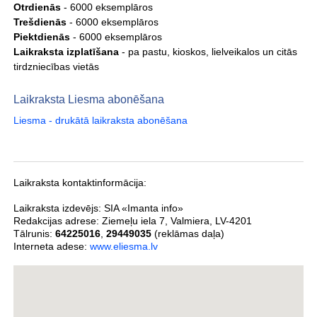
Otrdienās
- 6000 eksemplāros
Trešdienās
- 6000 eksemplāros
Piektdienās
- 6000 eksemplāros
Laikraksta izplatīšana
- pa pastu, kioskos, lielveikalos un citās
tirdzniecības vietās
Laikraksta Liesma abonēšana
Liesma - drukātā laikraksta abonēšana
Laikraksta kontaktinformācija:
Laikraksta izdevējs:
SIA «Imanta info»
Redakcijas adrese:
Ziemeļu iela 7
,
Valmiera
,
LV-4201
Tālrunis:
64225016
,
29449035
(reklāmas daļa)
Interneta adese:
www.eliesma.lv