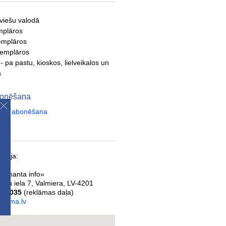
tviešu valodā
mplāros
emplāros
semplāros
- pa pastu, kioskos, lielveikalos un
s
abonēšana
aksta abonēšana
ācija:
 «Imanta info»
eļu iela 7
,
Valmiera
,
LV-4201
449035
(reklāmas daļa)
iesma.lv