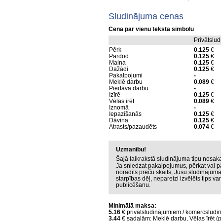
Sludinājuma cenas
Cena par vienu teksta simbolu
Privātslu
Pērk
0.125
€
Pārdod
0.125
€
Maina
0.125
€
Dažādi
0.125
€
Pakalpojumi
-
Meklē darbu
0.089
€
Piedāvā darbu
-
Izīrē
0.125
€
Vēlas īrēt
0.089
€
Iznomā
-
Iepazīšanās
0.125
€
Dāvina
0.125
€
Atrasts/pazaudēts
0.074
€
Uzmanību!
Šajā laikrakstā sludinājuma tipu nosa
Ja sniedzat pakalpojumus, pērkat vai p
norādīts preču skaits, Jūsu sludinājum
starpības dēļ, nepareizi izvēlēts tips v
publicēšanu.
Minimālā maksa:
5.16
€ privātsludinājumiem / komercsludi
3.44
€ sadaļām: Meklē darbu, Vēlas īrēt (p