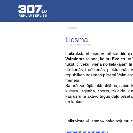
Liesma
Liesma
laikraksts, avīze
Laikraksta «Liesma» mērķauditorija
Valmieras
rajona, kā arī
Ēveles
un
tūkst. cilvēku; viena no lielākajām t
otrdienās, trešdienās, piektdienās, v
republikas nozīmes pilsētai Valmierai
mēnesī.
Saturā: vietējās aktualitātes, sabied
kultūra, izglītība, sports, izklaide.
kas uzrunā aktīvo tirgus daļu pilsētā
un laukos.
Laikraksta «Liesma» pakalpojumu c
Iesniegt sludinājumu