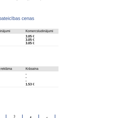
pateicības cenas
dinājumi
Komercsludinājumi
3.05
€
3.05
€
3.05
€
 reklāma
Krāsaina
-
-
-
1.53
€