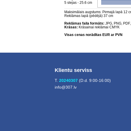
5 slejas - 25.6 cm
Maksimālais augstums: Pirmajā lapā 12 cm
Reklāmas lapā (pēdējā) 37 cm
Reklāmas faila formāts:
JPG, PNG, PDF,
Krāsas:
Krāsainai reklāmai CMYK
Visas cenas norādītas EUR ar PVN
Klientu serviss
T.
20240307
(D.d. 9:00-16:00)
info@307.lv