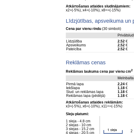
Atkārtošanas atlaides sludinājumiem:
x2=(-5%), x4=(-10%), x8<=(-15%)
Līdzjūtības, apsveikuma un 
Cena par vienu rindu
(30 simboli)
Privātslu
Līdzjūtība
2.52
€
Apsveikums
2.52
€
Pateicība
2.52
€
Reklāmas cenas
2
Reklāmas laukuma cena par vienu cm
Melnbalta
Pirmā lapa
2.24
€
Iekšlapa
1.18
€
Slud. un reklāmas lapa
1.18
€
Reklāmas lapa (pēdējā)
1.18
€
Atkārtošanas atlaides reklāmām:
x3=(-5%), x6=(-10%), x11<=(-15%)
Sleju platumi:
1 sleja - 4.8 cm
2 slejas - 10 cm
3 slejas - 15.2 cm
4 slejas - 20.5 cm