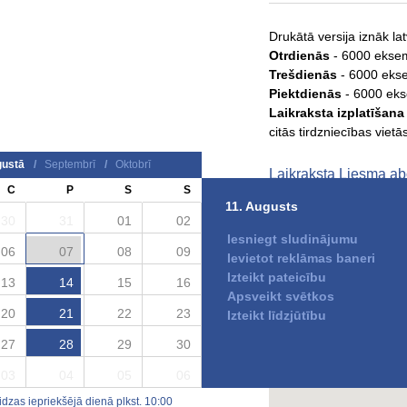
Drukātā versija iznāk la
Otrdienās
- 6000 ekse
Trešdienās
- 6000 eks
Piektdienās
- 6000 ek
Laikraksta izplatīšana
citās tirdzniecības vietā
ustā
/
Septembrī
/
Oktobrī
Laikraksta Liesma 
C
P
S
S
Liesma - drukātā laikr
11. Augusts
30
31
01
02
Iesniegt sludinājumu
06
07
08
09
Ievietot reklāmas baneri
Izteikt pateicību
Laikraksta kontaktinform
13
14
15
16
Apsveikt svētkos
20
21
22
23
Laikraksta izdevējs:
SIA
Izteikt līdzjūtību
Redakcijas adrese:
Ziem
27
28
29
30
Tālrunis:
64225016
,
29
Interneta adese:
www.el
03
04
05
06
zas iepriekšējā dienā plkst. 10:00