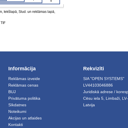
, Iekšlapā, Slud. un reklāmas lapā,
 TIF
Informācija
Rekvizīti
Reklāmas izveide
SIA "OPEN SYSTEMS"
Reklāmas cenas
LV44103046886
BUJ
Juridiskā adrese / kore
Privātuma politika
Cēsu iela 5
,
Limbaži
,
LV-
Sīkdatnes
Latvija
Noteikumi
Akcijas un atlaides
Kontakti