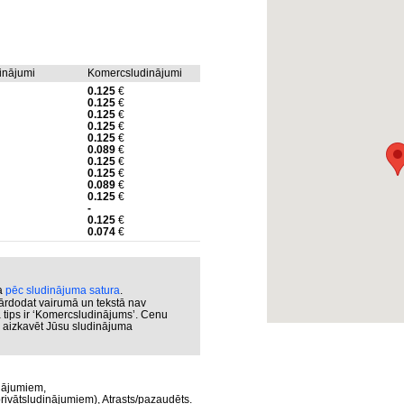
dinājumi
Komercsludinājumi
0.125
€
0.125
€
0.125
€
0.125
€
0.125
€
0.089
€
0.125
€
0.125
€
0.089
€
0.125
€
-
0.125
€
0.074
€
ka
pēc sludinājuma satura
.
ārdodat vairumā un tekstā nav
a tips ir ‘Komercsludinājums’. Cenu
ar aizkavēt Jūsu sludinājuma
nājumiem,
rivātsludinājumiem), Atrasts/pazaudēts.