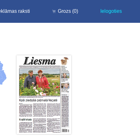
klāmas raksti
Grozs
(0)
Ielogoties