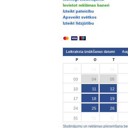
Ievietot reklāmas baneri
Izteikt pateicību
Apsveikt svētkos
Izteikt līdzjūtību
Laikraksta iznākšanas datumi
Aug
P
O
T
27
28
29
03
04
05
10
11
12
17
18
19
24
25
26
31
01
02
Sludinājumu un reklāmas pieņemšana beid