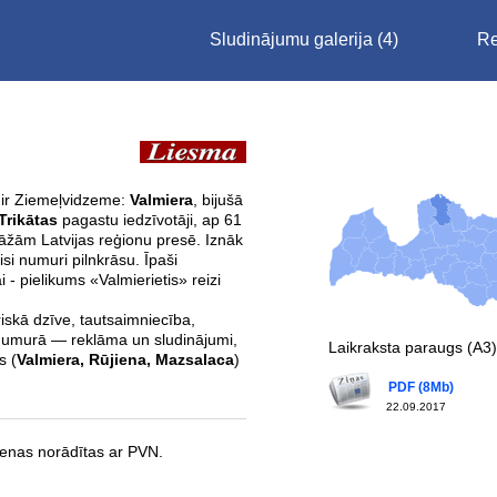
Sludinājumu galerija
(4)
Re
 ir Ziemeļvidzeme:
Valmiera
, bijušā
Trikātas
pagastu iedzīvotāji, ap 61
irāžām Latvijas reģionu presē. Iznāk
isi numuri pilnkrāsu. Īpaši
 - pielikums «Valmierietis» reizi
riskā dzīve, tautsaimniecība,
Ik numurā — reklāma un sludinājumi,
Laikraksta paraugs (A3)
s (
Valmiera, Rūjiena, Mazsalaca
)
PDF (8Mb)
22.09.2017
enas norādītas ar PVN.