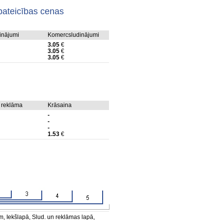
pateicības cenas
dinājumi
Komercsludinājumi
3.05
€
3.05
€
3.05
€
 reklāma
Krāsaina
-
-
-
1.53
€
, Iekšlapā, Slud. un reklāmas lapā,