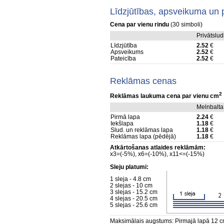
Līdzjūtības, apsveikuma un 
Cena par vienu rindu
(30 simboli)
Privātslu
Līdzjūtība
2.52
€
Apsveikums
2.52
€
Pateicība
2.52
€
Reklāmas cenas
2
Reklāmas laukuma cena par vienu cm
Melnbalta
Pirmā lapa
2.24
€
Iekšlapa
1.18
€
Slud. un reklāmas lapa
1.18
€
Reklāmas lapa (pēdējā)
1.18
€
Atkārtošanas atlaides reklāmām:
x3=(-5%), x6=(-10%), x11<=(-15%)
Sleju platumi:
1 sleja - 4.8 cm
2 slejas - 10 cm
3 slejas - 15.2 cm
4 slejas - 20.5 cm
5 slejas - 25.6 cm
Maksimālais augstums: Pirmajā lapā 12 cm