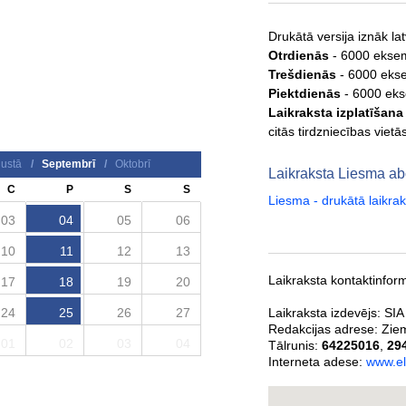
Drukātā versija iznāk la
Otrdienās
- 6000 ekse
Trešdienās
- 6000 eks
Piektdienās
- 6000 ek
Laikraksta izplatīšana
citās tirdzniecības vietā
ustā
/
Septembrī
/
Oktobrī
Laikraksta Liesma 
C
P
S
S
Liesma - drukātā laikr
03
04
05
06
10
11
12
13
Laikraksta kontaktinform
17
18
19
20
24
25
26
27
Laikraksta izdevējs:
SIA
Redakcijas adrese:
Ziem
01
02
03
04
Tālrunis:
64225016
,
29
Interneta adese:
www.el