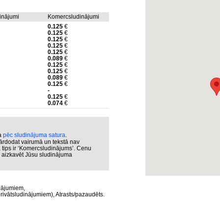
dinājumi
Komercsludinājumi
0.125
€
0.125
€
0.125
€
0.125
€
0.125
€
0.089
€
0.125
€
0.125
€
0.089
€
0.125
€
-
0.125
€
0.074
€
ka
pēc sludinājuma satura
.
ārdodat vairumā un tekstā nav
a tips ir ‘Komercsludinājums’. Cenu
ar aizkavēt Jūsu sludinājuma
nājumiem,
rivātsludinājumiem), Atrasts/pazaudēts.