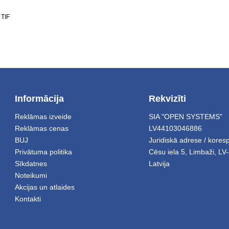
 TIF
Informācija
Rekvizīti
Reklāmas izveide
SIA "OPEN SYSTEMS"
Reklāmas cenas
LV44103046886
BUJ
Juridiskā adrese / kore
Privātuma politika
Cēsu iela 5
,
Limbaži
,
LV-
Sīkdatnes
Latvija
Noteikumi
Akcijas un atlaides
Kontakti