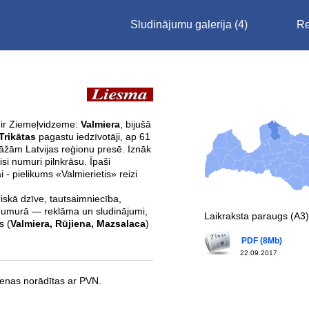
Sludinājumu galerija
(4)
Re
 ir Ziemeļvidzeme:
Valmiera
, bijušā
Trikātas
pagastu iedzīvotāji, ap 61
irāžām Latvijas reģionu presē. Iznāk
isi numuri pilnkrāsu. Īpaši
 - pielikums «Valmierietis» reizi
riskā dzīve, tautsaimniecība,
Ik numurā — reklāma un sludinājumi,
Laikraksta paraugs (A3)
s (
Valmiera, Rūjiena, Mazsalaca
)
PDF (8Mb)
22.09.2017
enas norādītas ar PVN.