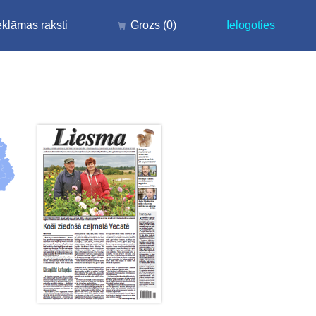
klāmas raksti
Grozs
(0)
Ielogoties