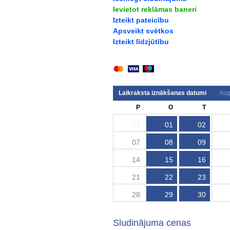
Ievietot reklāmas baneri
Izteikt pateicību
Apsveikt svētkos
Izteikt līdzjūtību
Laikraksta iznākšanas datumi
Aug
P
O
T
31
01
02
07
08
09
14
15
16
21
22
23
28
29
30
Sludinājuma cenas