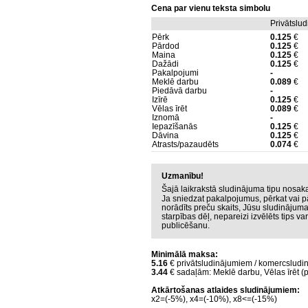
Cena par vienu teksta simbolu
Privātslu
Pērk
0.125
€
Pārdod
0.125
€
Maina
0.125
€
Dažādi
0.125
€
Pakalpojumi
-
Meklē darbu
0.089
€
Piedāvā darbu
-
Izīrē
0.125
€
Vēlas īrēt
0.089
€
Iznomā
-
Iepazīšanās
0.125
€
Dāvina
0.125
€
Atrasts/pazaudēts
0.074
€
Uzmanību!
Šajā laikrakstā sludinājuma tipu nosa
Ja sniedzat pakalpojumus, pērkat vai p
norādīts preču skaits, Jūsu sludinājum
starpības dēļ, nepareizi izvēlēts tips v
publicēšanu.
Minimālā maksa:
5.16
€ privātsludinājumiem / komercsludi
3.44
€ sadaļām: Meklē darbu, Vēlas īrēt (p
Atkārtošanas atlaides sludinājumiem:
x2=(-5%), x4=(-10%), x8<=(-15%)