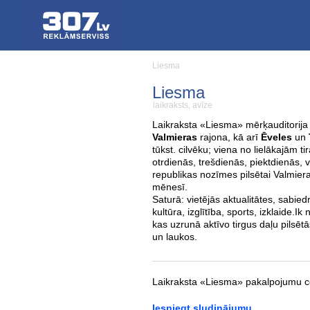
Liesma
Liesma
laikraksts, avīze
Laikraksta «Liesma» mērķauditorija
Valmieras
rajona, kā arī
Ēveles
un
tūkst. cilvēku; viena no lielākajām t
otrdienās, trešdienās, piektdienās, v
republikas nozīmes pilsētai Valmierai
mēnesī.
Saturā: vietējās aktualitātes, sabied
kultūra, izglītība, sports, izklaide.
kas uzrunā aktīvo tirgus daļu pilsētā
un laukos.
Laikraksta «Liesma» pakalpojumu c
Iesniegt sludinājumu