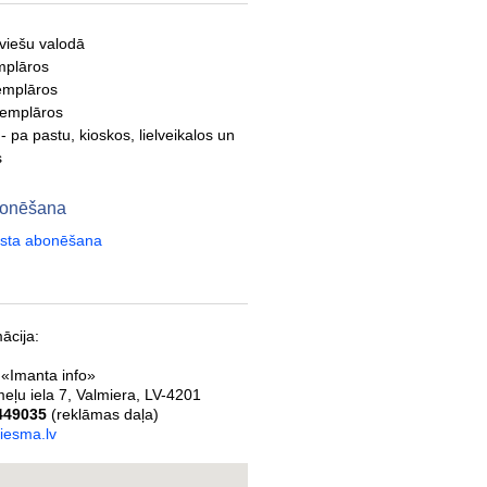
tviešu valodā
mplāros
emplāros
semplāros
- pa pastu, kioskos, lielveikalos un
s
abonēšana
aksta abonēšana
ācija:
 «Imanta info»
eļu iela 7
,
Valmiera
,
LV-4201
449035
(reklāmas daļa)
iesma.lv